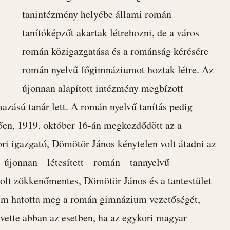
tanintézmény helyébe állami román
tanítóképzőt akartak létrehozni, de a város
román közigazgatása és a románság kérésére
román nyelvű főgimnáziumot hoztak létre. Az
újonnan alapított intézmény megbízott
azású tanár lett. A román nyelvű tanítás pedig
tően, 1919. október 16-án megkezdődött az a
i igazgató, Dömötör János kénytelen volt átadni az
az újonnan létesített román tannyelvű
zökkenőmentes, Dömötör János és a tantestület
nem hatotta meg a román gimnázium vezetőségét,
vette abban az esetben, ha az egykori magyar