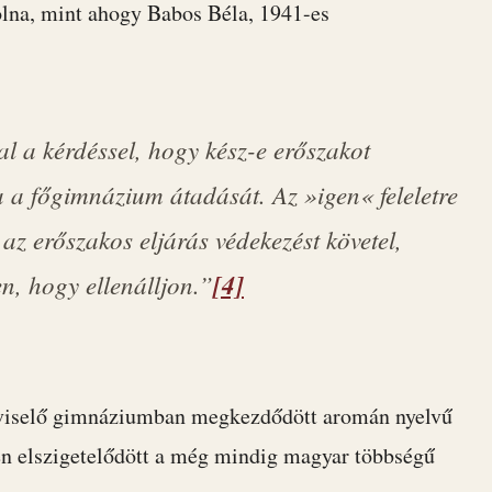
lna, mint ahogy Babos Béla, 1941-es
l a kérdéssel, hogy kész-e erőszakot
 a főgimnázium átadását. Az »igen« feleletre
az erőszakos eljárás védekezést követel,
n, hogy ellenálljon.”
[4]
t viselő gimnáziumban megkezdődött aromán nyelvű
ben elszigetelődött a még mindig magyar többségű