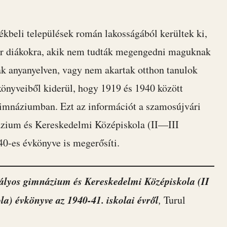
ékbeli települések román lakosságából kerültek ki,
r diákokra, akik nem tudták megengedni maguknak
ak anyanyelven, vagy nem akartak otthon tanulok
önyveiből kiderül, hogy 1919 és 1940 között
 gimnáziumban. Ezt az információt a szamosújvári
ázium és Kereskedelmi Középiskola (II—III
40-es évkönyve is megerősíti.
tályos gimnázium és Kereskedelmi Középiskola (II
la) évkönyve az 1940-41. iskolai évről
,
Turul