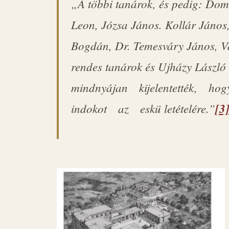
„A többi tanárok, és pedig: Dom
Leon, Józsa János. Kollár János,
Bogdán, Dr. Temesváry János, V
rendes tanárok és Ujházy László h
mindnyájan kijelentették, h
indokot az eskü letételére.”
[3