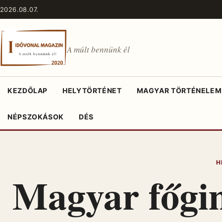
Ugrás a tartalomhoz
2026.08.07.
A múlt bennünk él
KEZDŐLAP
HELYTÖRTÉNET
MAGYAR TÖRTÉNELEM
NÉPSZOKÁSOK
DÉS
H
Magyar főgi