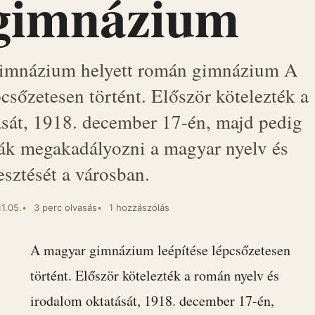
gimnázium
főgimnázium helyett román gimnázium A
sőzetesen történt. Először kötelezték a
ását, 1918. december 17-én, majd pedig
lták megakadályozni a magyar nyelv és
esztését a városban.
1.05.
3 perc olvasás
1 hozzászólás
A magyar gimnázium leépítése lépcsőzetesen
történt. Először kötelezték a román nyelv és
irodalom oktatását, 1918. december 17-én,