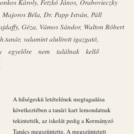
onkos Károly, Fetzkó János, Orabovieczky
 Majoros Béla, Dr. Papp István, Páll
ajdaffy, Géza, Vámos Sándor, Walton Róbert
.tanár, valamint alulírott igazgató,
ogy egyelőre nem találnak kellő
]
A hűségeskü letételének megtagadása
következtében a tanári kart lemondatnak
tekintették, az iskolát pedig a Kormányzó
Tanács megszüntette. A megszüntetett