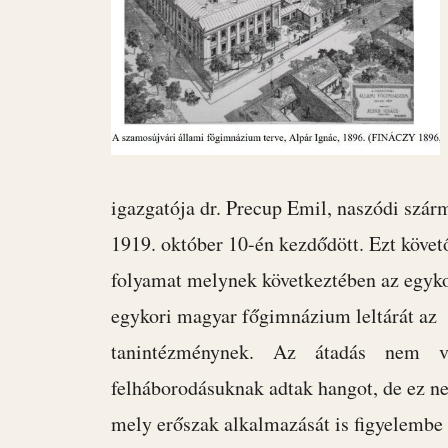
igazgatója dr. Precup Emil, naszódi szárm
1919. október 10-én kezdődött. Ezt köve
folyamat melynek következtében az egykor
egykori magyar főgimnázium leltárát 
tanintézménynek. Az átadás nem volt 
felháborodásuknak adtak hangot, de ez 
mely erőszak alkalmazását is figyelembe 