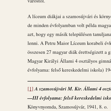
várostól.
A líceum diákjai a szamosújvári és körny
de minden évfolyamban volt példa magya
azt, hogy egy másik településen tanuljan
lenni. A Petru Maior Líceum korabeli évk
összesen 27 magyar diák érettségizett a
Magyar Királyi Állami 4 osztályos gimn
évfolyama: felső kereskedelmi iskola) 19
A szamosújvári M. Kir. Állami 4 osz
[1]
—III évfolyama: felső kereskedelmi isko
Könyvnyomda, Szamosújvár, 1941, 8. o.