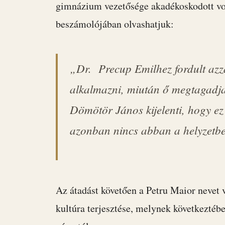
gimnázium vezetősége akadékoskodott vo
beszámolójában olvashatjuk:
„Dr. Precup Emilhez fordult azza
alkalmazni, miután ő megtagadja
Dömötör János kijelenti, hogy ez 
azonban nincs abban a helyzetbe
Az átadást követően a Petru Maior neve
kultúra terjesztése, melynek következté