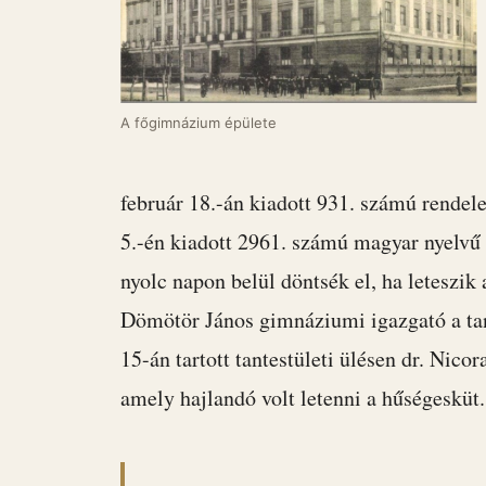
A főgimnázium épülete
február 18.-án kiadott 931. számú rendele
5.-én kiadott 2961. számú magyar nyelvű 
nyolc napon belül döntsék el, ha leteszi
Dömötör János gimnáziumi igazgató a tante
15-án tartott tantestületi ülésen dr. Nicor
amely hajlandó volt letenni a hűségesküt