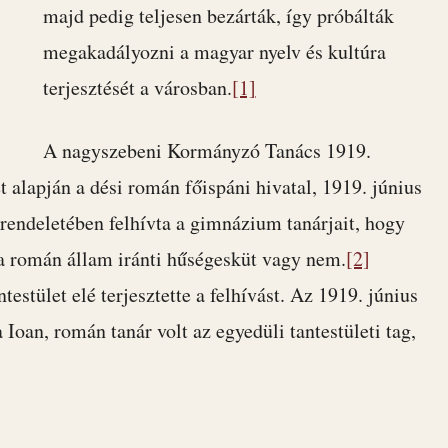
majd pedig teljesen bezárták, így próbálták
megakadályozni a magyar nyelv és kultúra
terjesztését a városban.
[1]
A nagyszebeni Kormányzó Tanács 1919.
t alapján a dési román főispáni hivatal, 1919. június
rendeletében felhívta a gimnázium tanárjait, hogy
k a román állam iránti hűségesküt vagy nem.
[2]
stület elé terjesztette a felhívást. Az 1919. június
a Ioan, román tanár volt az egyedüli tantestületi tag,
.