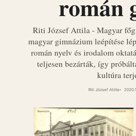
román 
Riti József Attila - Magyar 
magyar gimnázium leépítése lépc
román nyelv és irodalom oktat
teljesen bezárták, így próbá
kultúra terj
Riti József Attila
2020.1