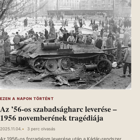
EZEN A NAPON TÖRTÉNT
Az ’56-os szabadságharc leverése –
1956 novemberének tragédiája
2025.11.04.
3 perc olvasás
Az 1956-os forradalom leverése után a Kádár-rendszer