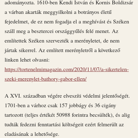
adományozta. 1610-ben Kendi István és Kornis Boldizsár
a várban akarták meggyilkolni a botrányos életű
fejedelmet, de ez nem fogadja el a meghívást és Széken
száll meg a besztercei országgyűlés felé menet. Az
említettek Széken szervezték a merényletet, de nem
jártak sikerrel. Az említett merényletről a következő
linken lehet olvasni:
https://tortenelmimagazin.com/2020/11/07/a-sikertelen-
szeki-merenylet-bathory-gabor-ellen/
A XVI. században végére elveszíti védelmi jelentőségét.
1701-ben a várhoz csak 157 jobbágy és 36 cigány
tartozott (teljes értékét 50988 forintra becsülték), és alig
tudták fedezni fenntartási költségeit ezért felmerült az
eladásának a lehetősége.