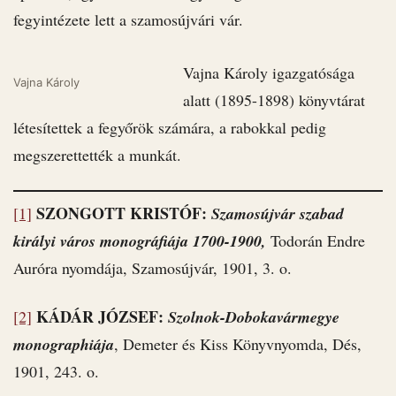
fegyintézete lett a szamosújvári vár.
Vajna Károly igazgatósága
Vajna Károly
alatt (1895-1898) könyvtárat
létesítettek a fegyőrök számára, a rabokkal pedig
megszerettették a munkát.
SZONGOTT KRISTÓF:
[1]
Szamosújvár szabad
királyi város monográfiája 1700-1900,
Todorán Endre
Auróra nyomdája, Szamosújvár, 1901, 3. o.
KÁDÁR JÓZSEF:
[2]
Szolnok-Dobokavármegye
monographiája
, Demeter és Kiss Könyvnyomda, Dés,
1901, 243. o.