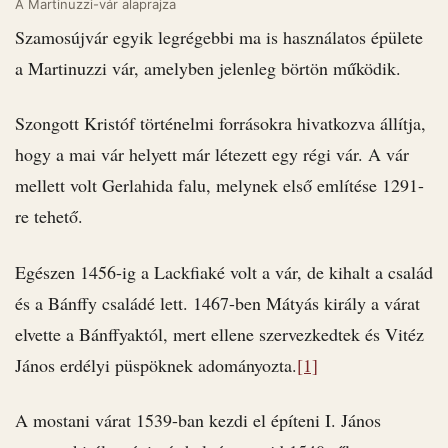
A Martinuzzi-vár alaprajza
Szamosújvár egyik legrégebbi ma is használatos épülete
a Martinuzzi vár, amelyben jelenleg börtön működik.
Szongott Kristóf történelmi forrásokra hivatkozva állítja,
hogy a mai vár helyett már létezett egy régi vár. A vár
mellett volt Gerlahida falu, melynek első említése 1291-
re tehető.
Egészen 1456-ig a Lackfiaké volt a vár, de kihalt a család
és a Bánffy családé lett. 1467-ben Mátyás király a várat
elvette a Bánffyaktól, mert ellene szervezkedtek és Vitéz
János erdélyi püspöknek adományozta.
[1]
A mostani várat 1539-ban kezdi el építeni I. János