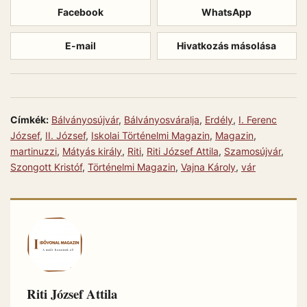
Facebook
WhatsApp
E-mail
Hivatkozás másolása
Címkék:
Bálványosújvár
,
Bálványosváralja
,
Erdély
,
I. Ferenc
József
,
II. József
,
Iskolai Történelmi Magazin
,
Magazin
,
martinuzzi
,
Mátyás király
,
Riti
,
Riti József Attila
,
Szamosújvár
,
Szongott Kristóf
,
Történelmi Magazin
,
Vajna Károly
,
vár
Riti József Attila