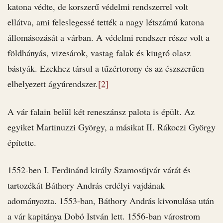
katona védte, de korszerű védelmi rendszerrel volt
ellátva, ami feleslegessé tették a nagy létszámú katona
állomásozását a várban. A védelmi rendszer része volt a
földhányás, vizesárok, vastag falak és kiugró olasz
bástyák. Ezekhez társul a tűzértorony és az észszerűen
elhelyezett ágyúrendszer.
[2]
A vár falain belül két reneszánsz palota is épült. Az
egyiket Martinuzzi György, a másikat II. Rákoczi György
építette.
1552-ben I. Ferdinánd király Szamosújvár várát és
tartozékát Báthory András erdélyi vajdának
adományozta. 1553-ban, Báthory András kivonulása után
a vár kapitánya Dobó István lett. 1556-ban várostrom