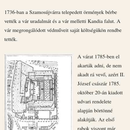
1736-ban a Szamosújvárra telepedett örmények bérbe
vették a vár uradalmát és a vár melletti Kandia falut. A
vár megrongálódott védműveit saját költségükön rendbe
tették.
A várat 1785-ben el
akarták adni, de nem
akadt rá vevő, azért II.
József császár 1785.
október 20-án kiadott
udvari rendelete
alapján börtönné
alakítják. Az első
rabok viszont már