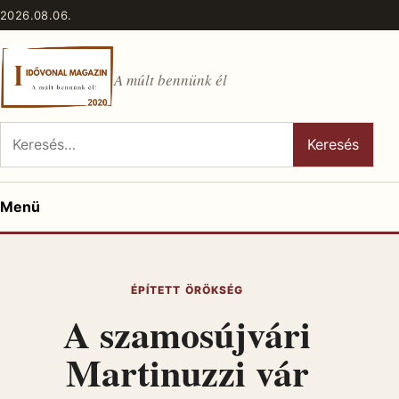
Ugrás a tartalomhoz
2026.08.06.
A múlt bennünk él
Keresés:
Keresés
Menü
ÉPÍTETT ÖRÖKSÉG
A szamosújvári
Martinuzzi vár