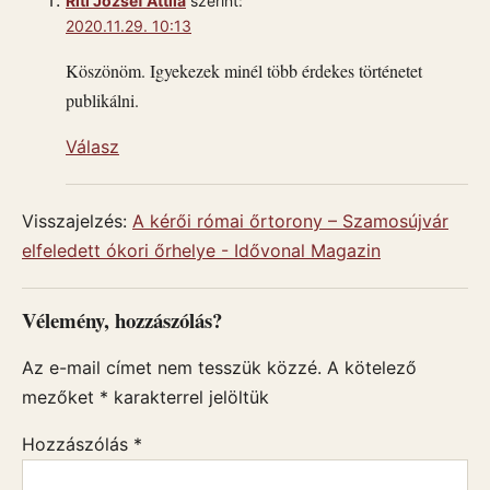
Riti József Attila
szerint:
2020.11.29. 10:13
Köszönöm. Igyekezek minél több érdekes történetet
publikálni.
Válasz
Visszajelzés:
A kérői római őrtorony – Szamosújvár
elfeledett ókori őrhelye - Idővonal Magazin
Vélemény, hozzászólás?
Az e-mail címet nem tesszük közzé.
A kötelező
mezőket
*
karakterrel jelöltük
Hozzászólás
*