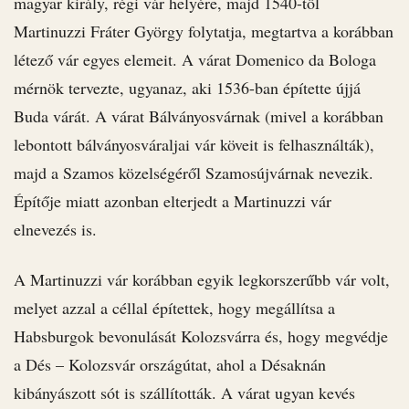
magyar király, régi vár helyére, majd 1540-től
Martinuzzi Fráter György folytatja, megtartva a korábban
létező vár egyes elemeit. A várat Domenico da Bologa
mérnök tervezte, ugyanaz, aki 1536-ban építette újjá
Buda várát. A várat Bálványosvárnak (mivel a korábban
lebontott bálványosváraljai vár köveit is felhasználták),
majd a Szamos közelségéről Szamosújvárnak nevezik.
Építője miatt azonban elterjedt a Martinuzzi vár
elnevezés is.
A Martinuzzi vár korábban egyik legkorszerűbb vár volt,
melyet azzal a céllal építettek, hogy megállítsa a
Habsburgok bevonulását Kolozsvárra és, hogy megvédje
a Dés – Kolozsvár országútat, ahol a Désaknán
kibányászott sót is szállították. A várat ugyan kevés