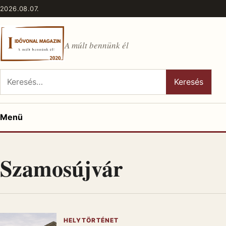
Ugrás a tartalomhoz
2026.08.07.
A múlt bennünk él
Keresés:
Keresés
Menü
Szamosújvár
HELYTÖRTÉNET