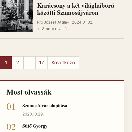
Karácsony a két világháború
közötti Szamosújváron
Riti József Attila
2024.01.02.
8 perc olvasás
Bejegyzések lapozása
1
2
…
17
Következő
Most olvassák
Szamosújvár alapítása
2020.10.29.
Sütő György