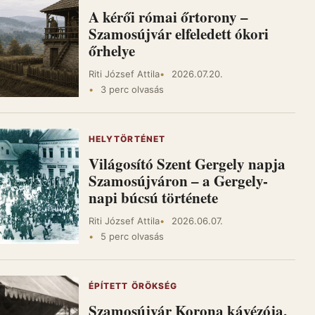
A kérői római őrtorony –
Szamosújvár elfeledett ókori
őrhelye
Riti József Attila
2026.07.20.
3 perc olvasás
HELYTÖRTÉNET
Világosító Szent Gergely napja
Szamosújváron – a Gergely-
napi búcsú története
Riti József Attila
2026.06.07.
5 perc olvasás
ÉPÍTETT ÖRÖKSÉG
Szamosújvár Korona kávézója,