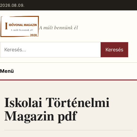
Ugrás a tartalomhoz
2026.08.09.
A múlt bennünk él
Keresés:
Keresés
Menü
Iskolai Történelmi
Magazin pdf