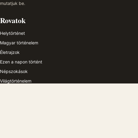
mutatjuk be.
Rovatok
Helytörténet
Magyar történelem
Életrajzok
Ezen a napon történt
Népszokások
Világtörténelem
Épített örökség
A magazinról
A magazinról
Szerkesztőség