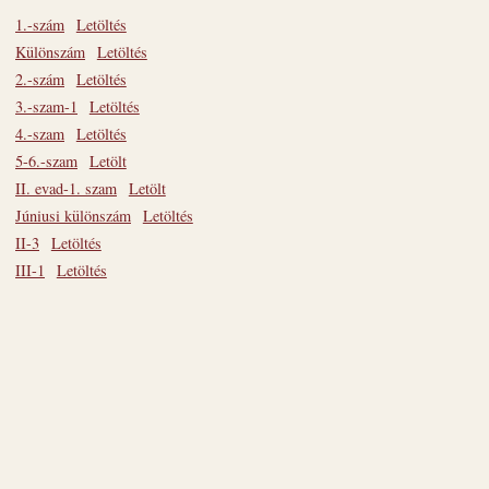
1.-szám
Letöltés
Különszám
Letöltés
2.-szám
Letöltés
3.-szam-1
Letöltés
4.-szam
Letöltés
5-6.-szam
Letölt
II. evad-1. szam
Letölt
Júniusi különszám
Letöltés
II-3
Letöltés
III-1
Letöltés