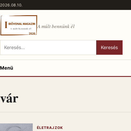
Ugrás a tartalomhoz
2026.08.10.
A múlt bennünk él
Keresés:
Keresés
Menü
vár
ÉLETRAJZOK