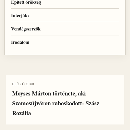
Épített örökség
Interjúk:
Vendégszerzők
Irodalom
ELŐZŐ CIKK
Moyses Márton története, aki
Szamosújváron raboskodott- Szász
Rozália