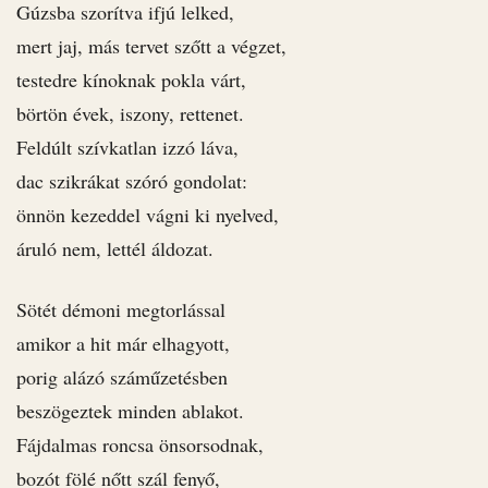
Gúzsba szorítva ifjú lelked,
mert jaj, más tervet szőtt a végzet,
testedre kínoknak pokla várt,
börtön évek, iszony, rettenet.
Feldúlt szívkatlan izzó láva,
dac szikrákat szóró gondolat:
önnön kezeddel vágni ki nyelved,
áruló nem, lettél áldozat.
Sötét démoni megtorlással
amikor a hit már elhagyott,
porig alázó száműzetésben
beszögeztek minden ablakot.
Fájdalmas roncsa önsorsodnak,
bozót fölé nőtt szál fenyő,