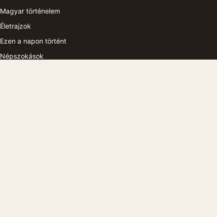
Magyar történelem
Életrajzok
Ezen a napon történt
Népszokások
Világtörténelem
Épített örökség
A magazinról
A magazinról
Szerkesztőség
Kapcsolat
Támogatók
A lap története
ritiattila@gmail.com