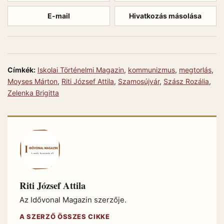
E-mail
Hivatkozás másolása
Címkék:
Iskolai Történelmi Magazin
,
kommunizmus
,
megtorlás
,
Moyses Márton
,
Riti József Attila
,
Szamosújvár
,
Szász Rozália
,
Zelenka Brigitta
Riti József Attila
Az Idővonal Magazin szerzője.
A SZERZŐ ÖSSZES CIKKE