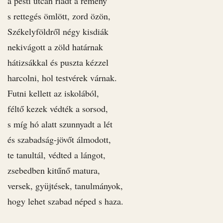
a pesti utcán riadt a remény
s rettegés ömlött, zord özön,
Székelyföldről négy kisdiák
nekivágott a zöld határnak
hátizsákkal és puszta kézzel
harcolni, hol testvérek várnak.
Futni kellett az iskolából,
féltő kezek védték a sorsod,
s míg hó alatt szunnyadt a lét
és szabadság-jövőt álmodott,
te tanultál, védted a lángot,
zsebedben kitűnő matura,
versek, gyüjtések, tanulmányok,
hogy lehet szabad néped s haza.