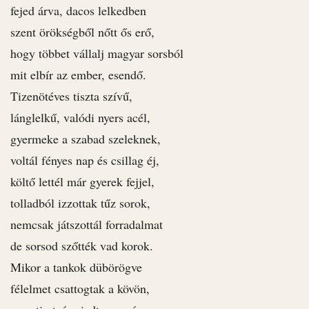
fejed árva, dacos lelkedben
szent örökségből nőtt ős erő,
hogy többet vállalj magyar sorsból
mit elbír az ember, esendő.
Tizenötéves tiszta szívű,
lánglelkű, valódi nyers acél,
gyermeke a szabad szeleknek,
voltál fényes nap és csillag éj,
költő lettél már gyerek fejjel,
tolladból izzottak tűz sorok,
nemcsak játszottál forradalmat
de sorsod szőtték vad korok.
Mikor a tankok dübörögve
félelmet csattogtak a kövön,