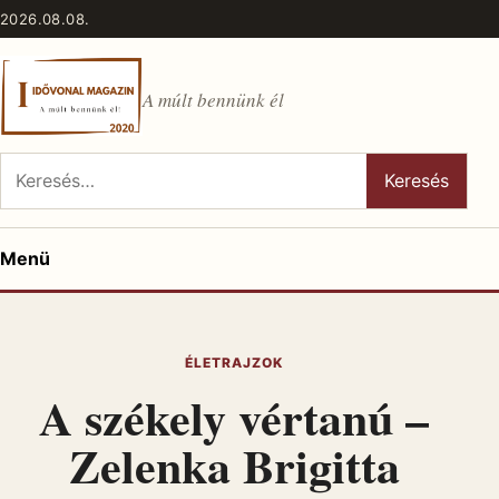
Ugrás a tartalomhoz
2026.08.08.
A múlt bennünk él
Keresés:
Keresés
Menü
ÉLETRAJZOK
A székely vértanú –
Zelenka Brigitta