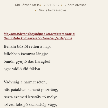
Riti József Attila
2021.02.12.
2 perc olvasás
Nincs hozzászólás
Moyses Márton fényképe a letartóztatáskor, a
Securitate kolozsvári börtönében/erdely.ma
Benzin bűztől retten a nap,
fellobban iszonyat lángja:
önnön gyújtó dac haragból
eget vádló élő fáklya.
Vadvirág a harmat réten,
hűs patakban suhanó pisztráng,
tiszta szemed kristály tó mélye,
szíved lobogó szabadság vágy,