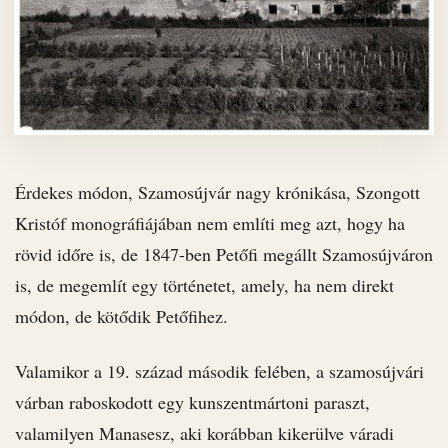
Érdekes módon, Szamosújvár nagy krónikása, Szongott
Kristóf monográfiájában nem említi meg azt, hogy ha
rövid időre is, de 1847-ben Petőfi megállt Szamosújváron
is, de megemlít egy történetet, amely, ha nem direkt
módon, de kötődik Petőfihez.
Valamikor a 19. század második felében, a szamosújvári
várban raboskodott egy kunszentmártoni paraszt,
valamilyen Manasesz, aki korábban kikerülve váradi