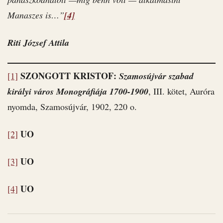
Manaszes is…”
[4]
Riti József Attila
SZONGOTT KRISTOF:
[1]
Szamosújvár szabad
királyi város Monográfiája 1700-1900
, III. kötet, Auróra
nyomda, Szamosújvár, 1902, 220 o.
UO
[2]
UO
[3]
UO
[4]