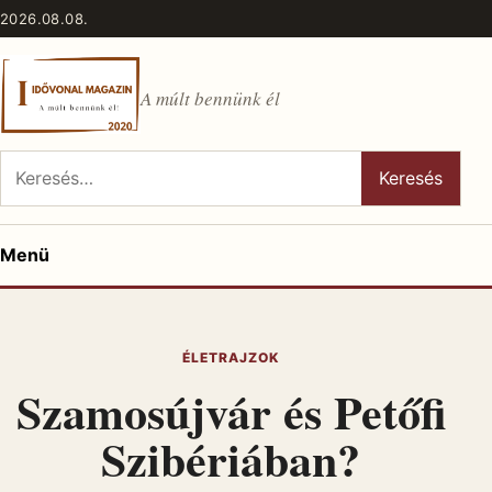
Ugrás a tartalomhoz
2026.08.08.
A múlt bennünk él
Keresés:
Keresés
Menü
ÉLETRAJZOK
Szamosújvár és Petőfi
Szibériában?