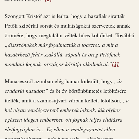
Szongott Kristóf azt is leírta, hogy a hazafiak siratták
Petőfi szibériai sorsát és mulatságokat szerveztek annak
örömére, hogy megtalálni vélték híres költőnket. Továbbá
„diszszónokok már fogalmazták a toasztot, a mit a
hazaérkező fehér szakállú, sápadt és öreg Petőfinek
mondani fognak, országos körútja alkalmával.”
[3]
Manaseszről azonban elég hamar kiderült, hogy
„úr
czudarúl hazudott”
és öt év börtönbüntetés letöltésére
ítélték, amit a szamosújvári várban kellett letöltsön,
„a
hol olyan vendégszerető emberek laknak, kik olykor
egészen idegen embereket, ott fognak teljes ellátásra
életfogytiglan is… Ez ellen a vendégszeretet ellen
panaszkodhatott —míg benn volt — alkalmasint