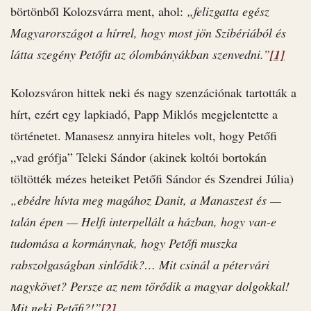
börtönből Kolozsvárra ment, ahol:
„felizgatta egész
Magyarországot a hírrel, hogy most jön Szibériából és
látta szegény Petőfit az ólombányákban szenvedni.”
[1]
Kolozsváron hittek neki és nagy szenzációnak tartották a
hírt, ezért egy lapkiadó, Papp Miklós megjelentette a
történetet. Manasesz annyira hiteles volt, hogy Petőfi
„vad grófja” Teleki Sándor (akinek koltói bortokán
töltötték mézes heteiket Petőfi Sándor és Szendrei Júlia)
„ebédre hívta meg magához Danit, a Manaszest és —
talán épen — Helfi interpellált a házban, hogy van-e
tudomása a kormánynak, hogy Petőfi muszka
rabszolgaságban sinlődik?… Mit csinál a pétervári
nagykövet? Persze az nem törődik a magyar dolgokkal!
Mit neki Petőfi?!”
[2]