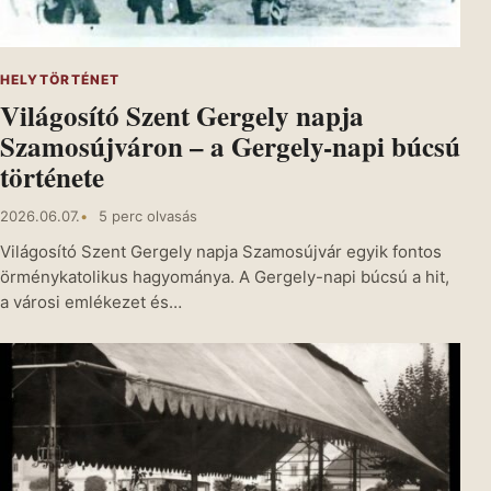
HELYTÖRTÉNET
Világosító Szent Gergely napja
Szamosújváron – a Gergely-napi búcsú
története
2026.06.07.
5 perc olvasás
Világosító Szent Gergely napja Szamosújvár egyik fontos
örménykatolikus hagyománya. A Gergely-napi búcsú a hit,
a városi emlékezet és…