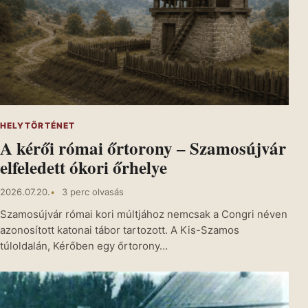
HELYTÖRTÉNET
A kérői római őrtorony – Szamosújvár
elfeledett ókori őrhelye
2026.07.20.
3 perc olvasás
Szamosújvár római kori múltjához nemcsak a Congri néven
azonosított katonai tábor tartozott. A Kis-Szamos
túloldalán, Kérőben egy őrtorony…