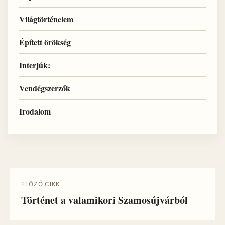
Világtörténelem
Épített örökség
Interjúk:
Vendégszerzők
Irodalom
ELŐZŐ CIKK
Történet a valamikori Szamosújvárból