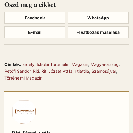
Oszd meg a cikket
Facebook
WhatsApp
E-mail
Hivatkozás másolása
Címkék:
Erdély
,
Iskolai Történelmi Magazin
,
Magyarország
,
Petőfi Sándor
,
Riti
,
Riti József Attila
,
ritiattila
,
Szamosújvár
,
Történelmi Magazin
Riti József Attila