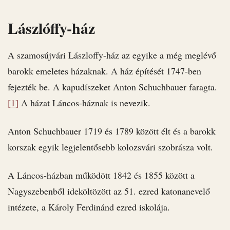
Lászlóffy-ház
A szamosújvári Lászloffy-ház az egyike a még meglévő
barokk emeletes házaknak. A ház építését 1747-ben
fejezték be. A kapudíszeket Anton Schuchbauer faragta.
[1]
A házat Láncos-háznak is nevezik.
Anton Schuchbauer 1719 és 1789 között élt és a barokk
korszak egyik legjelentősebb kolozsvári szobrásza volt.
A Láncos-házban működött 1842 és 1855 között a
Nagyszebenből ideköltözött az 51. ezred katonanevelő
intézete, a Károly Ferdinánd ezred iskolája.