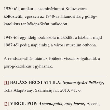
1930-tól, amikor a szemináriumot Kolozsvárra
költöztetik, egészen az 1948-as államosításig görög-
katolikus tanítóképzőként működött.
1948-tól egy ideig szakiskola működött a házban, majd
1987-től pedig napjainkig a városi múzeum otthona.
A rendszerváltás után az épületet visszaszolgáltatták a
görög-katolikus egyháznak.
[1]
BALÁZS-BÉCSI ATTILA:
,
Szamosújvári örökség
Téka Alapítvány, Szamosújvár, 2013, 41. o.
VIRGIL POP:
,
[2]
Armenopolis, oraș baroc
Accent,