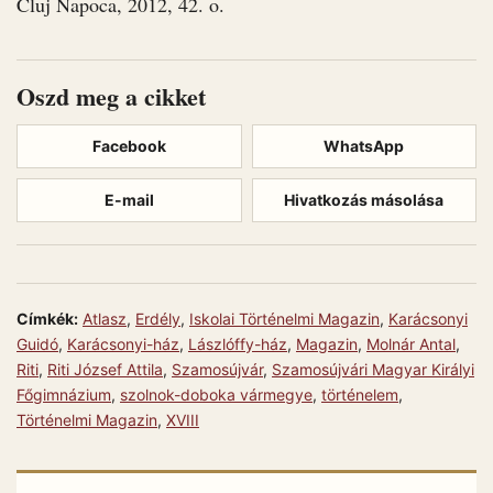
Cluj Napoca, 2012, 42. o.
Oszd meg a cikket
Facebook
WhatsApp
E-mail
Hivatkozás másolása
Címkék:
Atlasz
,
Erdély
,
Iskolai Történelmi Magazin
,
Karácsonyi
Guidó
,
Karácsonyi-ház
,
Lászlóffy-ház
,
Magazin
,
Molnár Antal
,
Riti
,
Riti József Attila
,
Szamosújvár
,
Szamosújvári Magyar Királyi
Főgimnázium
,
szolnok-doboka vármegye
,
történelem
,
Történelmi Magazin
,
XVIII