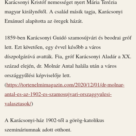
Karácsonyi Kristóf nemességet nyert Mária Terézia
magyar királynőtől. A család másik tagja, Karácsonyi
Emánuel alapította az öregek házát.
1859-ben Karácsonyi Guidó szamosújvári és beodrai gróf
lett. Ezt követően, egy évvel később a város
díszpolgárává avatták. Fia, gróf Karácsonyi Aladár a XX.
század elején, dr. Molnár Antal halála után a város
országgyűlési képviselője lett.
(
https://tortenelmimagazin.com/2020/12/01/dr-molnar-
antal-es-az-1902-es-szamosujvari-orszaggyulesi-
valasztasok/
)
A Karácsonyi-ház 1902-től a görög-katolikus
szemináriumnak adott otthont.