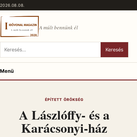
Ugrás a tartalomhoz
2026.08.08.
A múlt bennünk él
Keresés:
Keresés
Menü
ÉPÍTETT ÖRÖKSÉG
A Lászlóffy- és a
Karácsonyi-ház