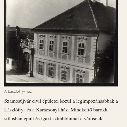
A Lászlóffy-ház
Szamosújvár civil épületei közül a legimpozánsabbak a
Lászlóffy- és a Karácsonyi-ház. Mindkettő barokk
stílusban épült és igazi szimbólumai a városnak.