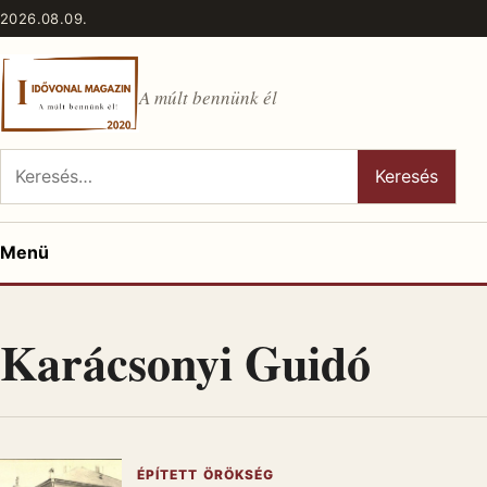
Ugrás a tartalomhoz
2026.08.09.
A múlt bennünk él
Keresés:
Keresés
Menü
Karácsonyi Guidó
ÉPÍTETT ÖRÖKSÉG