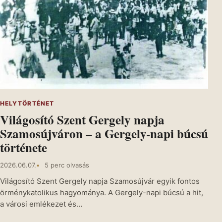
HELYTÖRTÉNET
Világosító Szent Gergely napja
Szamosújváron – a Gergely-napi búcsú
története
2026.06.07.
5 perc olvasás
Világosító Szent Gergely napja Szamosújvár egyik fontos
örménykatolikus hagyománya. A Gergely-napi búcsú a hit,
a városi emlékezet és…