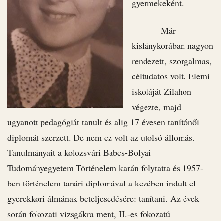
gyermekeként.
Már
kislánykorában nagyon
rendezett, szorgalmas,
céltudatos volt. Elemi
iskoláját Zilahon
végezte, majd
ugyanott pedagógiát tanult és alig 17 évesen tanítónői
diplomát szerzett. De nem ez volt az utolsó állomás.
Tanulmányait a kolozsvári Babes-Bolyai
Tudományegyetem Történelem karán folytatta és 1957-
ben történelem tanári diplomával a kezében indult el
gyerekkori álmának beteljesedésére: tanítani. Az évek
során fokozati vizsgákra ment, II.-es fokozatú