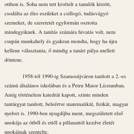
otthon is. Soha nem tett kivételt a tanulók között,
csodálta az éles eszűeket a csillogó, tudásvágyó
szemeket, de szeretetét egyformán osztotta
mindegyiknek. A tanítás számára hivatás volt, nem
csupán munkahely és gyakran mondta, hogy ha újra
kellene választania, ő mindig a tanári pálya mellett
döntene.
1958-tól 1990-ig Szamosújváron tanított a 2.-es
számú általános iskolában és a Petru Maior Líceumban.
Amíg történelem katedrát kapott, szinte minden
tantárgyat tanított, beleértve matematikát, fizikát, magyar
nyelvet is. 1990-ben nyugdíjba ment, megszületett első
unokája az ötből és ettől a pillanattól kezdve életét
unokáinak szentelte.