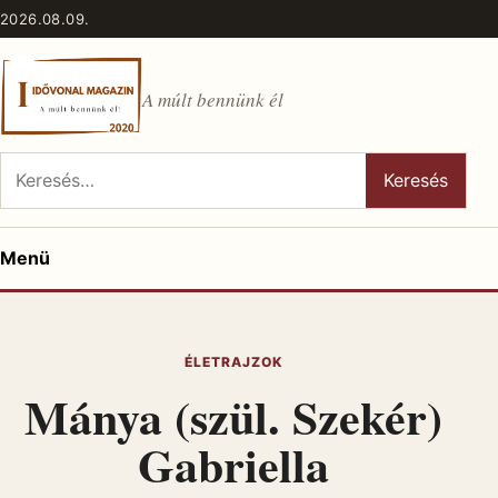
Ugrás a tartalomhoz
2026.08.09.
A múlt bennünk él
Keresés:
Keresés
Menü
ÉLETRAJZOK
Mánya (szül. Szekér)
Gabriella