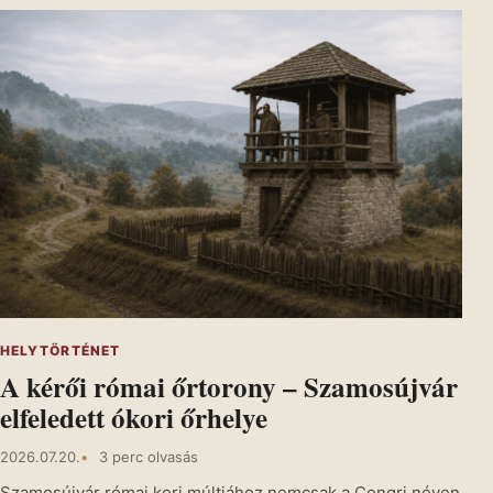
HELYTÖRTÉNET
A kérői római őrtorony – Szamosújvár
elfeledett ókori őrhelye
2026.07.20.
3 perc olvasás
Szamosújvár római kori múltjához nemcsak a Congri néven