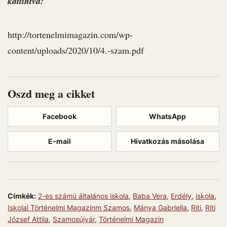
kattintva:
http://tortenelmimagazin.com/wp-
content/uploads/2020/10/4.-szam.pdf
Oszd meg a cikket
Facebook
WhatsApp
E-mail
Hivatkozás másolása
Címkék:
2-es számú általános iskola
,
Baba Vera
,
Erdély
,
iskola
,
Iskolai Történelmi Magazinm Szamos
,
Mánya Gabriella
,
Riti
,
Riti
József Attila
,
Szamosújvár
,
Történelmi Magazin