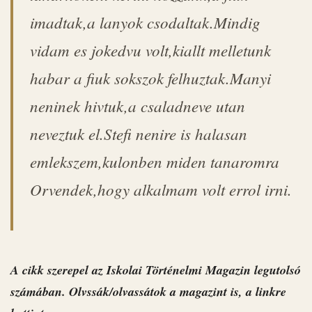
imadtak,a lanyok csodaltak.Mindig
vidam es jokedvu volt,kiallt melletunk
habar a fiuk sokszok felhuztak.Manyi
neninek hivtuk,a csaladneve utan
neveztuk el.Stefi nenire is halasan
emlekszem,kulonben miden tanaromra
Orvendek,hogy alkalmam volt errol irni.
A cikk szerepel az Iskolai Történelmi Magazin legutolsó
számában. Olvssák/olvassátok a magazint is, a linkre