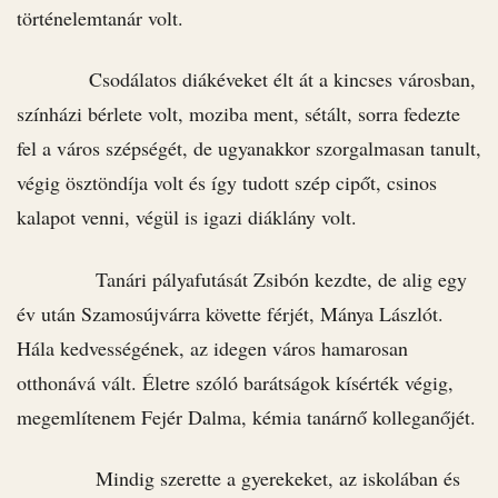
történelemtanár volt.
Csodálatos diákéveket élt át a kincses városban,
színházi bérlete volt, moziba ment, sétált, sorra fedezte
fel a város szépségét, de ugyanakkor szorgalmasan tanult,
végig ösztöndíja volt és így tudott szép cipőt, csinos
kalapot venni, végül is igazi diáklány volt.
Tanári pályafutását Zsibón kezdte, de alig egy
év után Szamosújvárra követte férjét, Mánya Lászlót.
Hála kedvességének, az idegen város hamarosan
otthonává vált. Életre szóló barátságok kísérték végig,
megemlítenem Fejér Dalma, kémia tanárnő kolleganőjét.
Mindig szerette a gyerekeket, az iskolában és