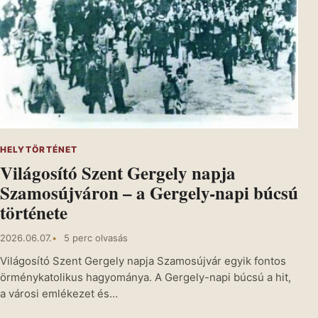
HELYTÖRTÉNET
Világosító Szent Gergely napja
Szamosújváron – a Gergely-napi búcsú
története
2026.06.07.
5 perc olvasás
Világosító Szent Gergely napja Szamosújvár egyik fontos
örménykatolikus hagyománya. A Gergely-napi búcsú a hit,
a városi emlékezet és…