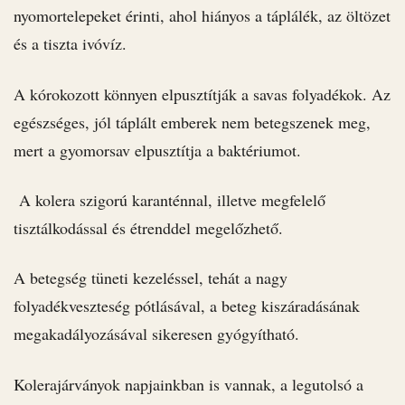
nyomortelepeket érinti, ahol hiányos a táplálék, az öltözet
és a tiszta ivóvíz.
A kórokozott könnyen elpusztítják a savas folyadékok. Az
egészséges, jól táplált emberek nem betegszenek meg,
mert a gyomorsav elpusztítja a baktériumot.
A kolera szigorú karanténnal, illetve megfelelő
tisztálkodással és étrenddel megelőzhető.
A betegség tüneti kezeléssel, tehát a nagy
folyadékveszteség pótlásával, a beteg kiszáradásának
megakadályozásával sikeresen gyógyítható.
Kolerajárványok napjainkban is vannak, a legutolsó a