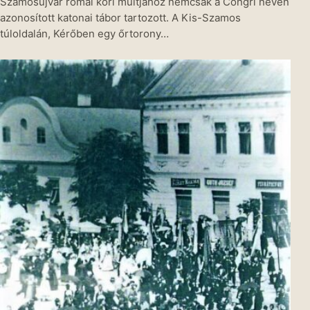
Szamosújvár római kori múltjához nemcsak a Congri néven
azonosított katonai tábor tartozott. A Kis-Szamos
túloldalán, Kérőben egy őrtorony…