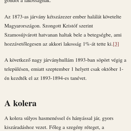
gondot a lakosságnak.
Az 1873-as járvány kétszázezer ember halálát követelte
Magyarországon. Szongott Kristóf szerint
Szamosújvárott hatvanan haltak bele a betegségbe, ami
hozzávetőlegesen az akkori lakosság 1%-át tette ki.
[3]
A következő nagy járványhullám 1893-ban söpört végig a
településen, emiatt szeptember 1 helyett csak október 1-
én kezdték el az 1893-1894-es tanévet.
A kolera
A kolera súlyos hasmenéssel és hányással jár, gyors
kiszáradáshoz vezet. Főleg a szegény réteget, a