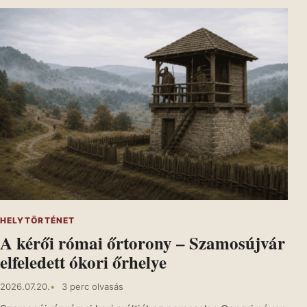
HELYTÖRTÉNET
A kérői római őrtorony – Szamosújvár
elfeledett ókori őrhelye
2026.07.20.
3 perc olvasás