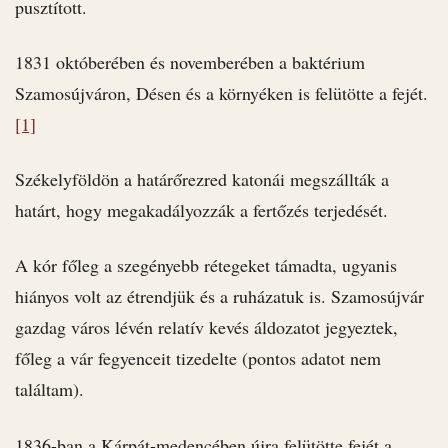
pusztított.
1831 októberében és novemberében a baktérium
Szamosújváron, Désen és a környéken is felütötte a fejét.
[1]
Székelyföldön a határőrezred katonái megszállták a
határt, hogy megakadályozzák a fertőzés terjedését.
A kór főleg a szegényebb rétegeket támadta, ugyanis
hiányos volt az étrendjük és a ruházatuk is. Szamosújvár
gazdag város lévén relatív kevés áldozatot jegyeztek,
főleg a vár fegyenceit tizedelte (pontos adatot nem
találtam).
1836-ban a Kárpát-medencében újra felütötte fejét a