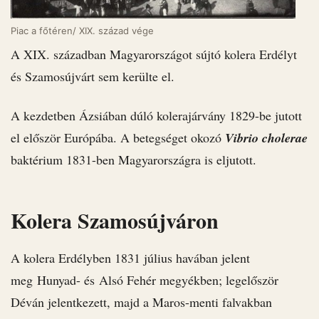
Piac a főtéren/ XIX. század vége
A XIX. században Magyarországot sújtó kolera Erdélyt
és Szamosújvárt sem kerülte el.
A kezdetben Ázsiában dúló kolerajárvány 1829-be jutott
el először Európába. A betegséget okozó
Vibrio cholerae
baktérium 1831-ben Magyarországra is eljutott.
Kolera Szamosújváron
A kolera Erdélyben 1831 július havában jelent
meg Hunyad- és Alsó Fehér megyékben; legelőször
Déván jelentkezett, majd a Maros-menti falvakban