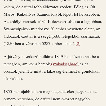
kolera, de ezúttal több áldozatot szedett. Főleg az Olt,
Maros, Küküllő és Szamos folyók lépett fel hevesebben.
Az erdélyi városok közül Kolozsvárt sújtotta a legjobban.
Szamosújváron mindössze 20 ember veszítette életét, az
áldozatok ezúttal is a szegényebb rétegekből származtak
(1850-ben a városban 5287 ember lakott).
[2]
A járvány következő hulláma 1849-ben következett be a
térségben, amikor a harcok
(szabadságharc)
és az
oroszok jelenléte miatt a lakosság élelmezési gondokkal
küszködött.
1855-ben újabb kolera megbetegedéseket jegyeztek az
örmény városban, de ezúttal nem okozott nagyobb