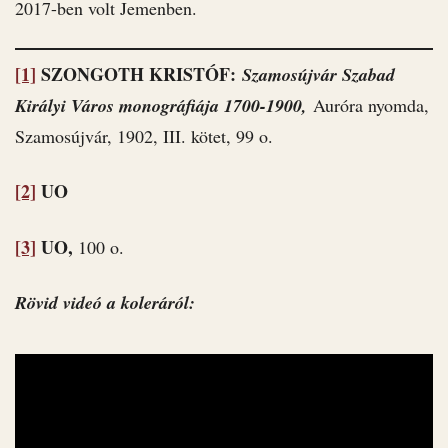
2017-ben volt Jemenben.
[1]
SZONGOTH KRISTÓF:
Szamosújvár Szabad
Királyi Város monográfiája 1700-1900,
Auróra nyomda,
Szamosújvár, 1902, III. kötet, 99 o.
[2]
UO
[3]
UO,
100 o.
Rövid videó a koleráról: