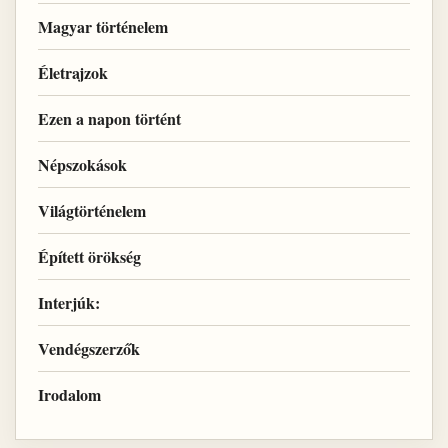
Magyar történelem
Életrajzok
Ezen a napon történt
Népszokások
Világtörténelem
Épített örökség
Interjúk:
Vendégszerzők
Irodalom