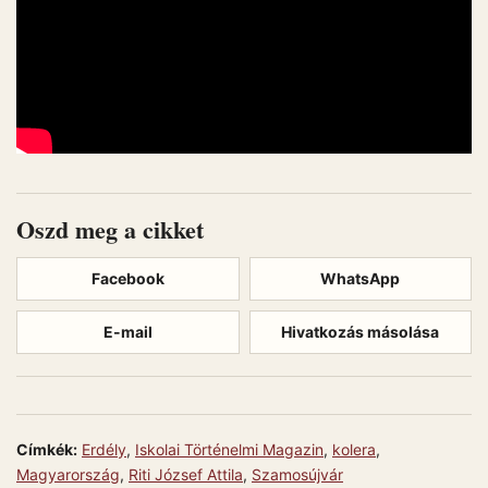
Oszd meg a cikket
Facebook
WhatsApp
E-mail
Hivatkozás másolása
Címkék:
Erdély
,
Iskolai Történelmi Magazin
,
kolera
,
Magyarország
,
Riti József Attila
,
Szamosújvár