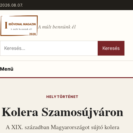
Ugrás a tartalomhoz
2026.08.07.
A múlt bennünk él
Keresés:
Keresés
Menü
HELYTÖRTÉNET
Kolera Szamosújváron
A XIX. században Magyarországot sújtó kolera