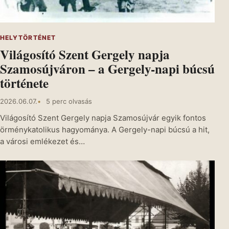
HELYTÖRTÉNET
Világosító Szent Gergely napja
Szamosújváron – a Gergely-napi búcsú
története
2026.06.07.
5 perc olvasás
Világosító Szent Gergely napja Szamosújvár egyik fontos
örménykatolikus hagyománya. A Gergely-napi búcsú a hit,
a városi emlékezet és…