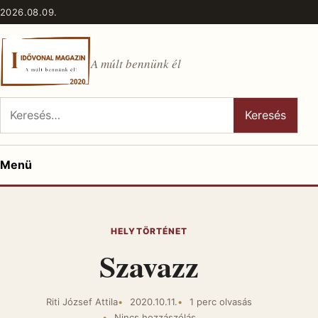
Ugrás a tartalomhoz
2026.08.09.
A múlt bennünk él
Keresés:
Keresés
Menü
HELYTÖRTÉNET
Szavazz
Riti József Attila
2020.10.11.
1 perc olvasás
Nincs hozzászólás