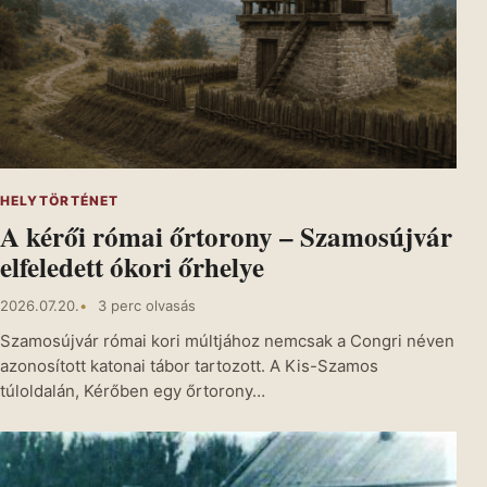
HELYTÖRTÉNET
A kérői római őrtorony – Szamosújvár
elfeledett ókori őrhelye
2026.07.20.
3 perc olvasás
Szamosújvár római kori múltjához nemcsak a Congri néven
azonosított katonai tábor tartozott. A Kis-Szamos
túloldalán, Kérőben egy őrtorony…