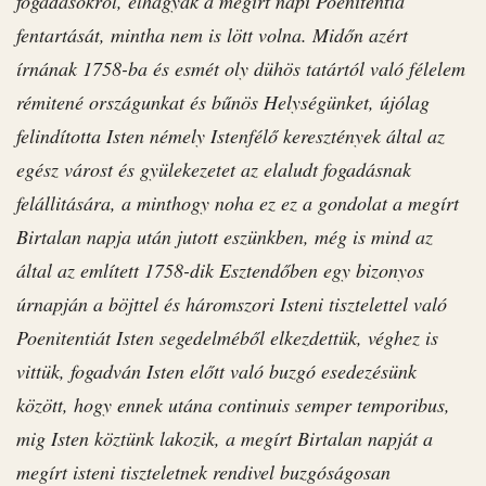
fogadásokról, elhagyák a megírt napi Poenitentia
fentartását, mintha nem is lött volna. Midőn azért
írnának 1758-ba és esmét oly dühös tatártól való félelem
rémitené országunkat és bűnös Helységünket, újólag
felindította Isten némely Istenfélő keresztények által az
egész várost és gyülekezetet az elaludt fogadásnak
felállitására, a minthogy noha ez ez a gondolat a megírt
Birtalan napja után jutott eszünkben, még is mind az
által az említett 1758-dik Esztendőben egy bizonyos
úrnapján a böjttel és háromszori Isteni tisztelettel való
Poenitentiát Isten segedelméből elkezdettük, véghez is
vittük, fogadván Isten előtt való buzgó esedezésünk
között, hogy ennek utána continuis semper temporibus,
mig Isten köztünk lakozik, a megírt Birtalan napját a
megírt isteni tiszteletnek rendivel buzgóságosan