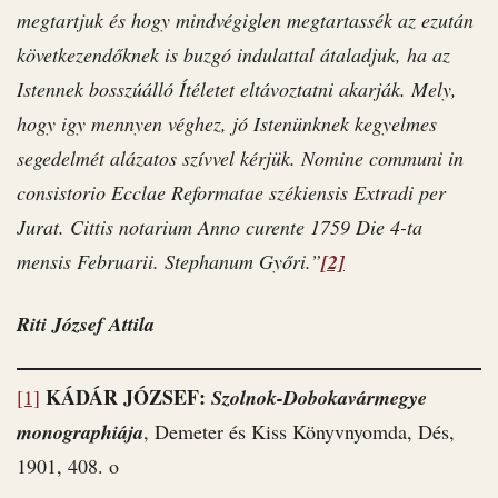
megtartjuk és hogy mindvégiglen megtartassék az ezután
következendőknek is buzgó indulattal átaladjuk, ha az
Istennek bosszúálló Ítéletet eltávoztatni akarják. Mely,
hogy igy mennyen véghez, jó Istenünknek kegyelmes
segedelmét alázatos szívvel kérjük. Nomine communi in
consistorio Ecclae Reformatae székiensis Extradi per
Jurat. Cittis notarium Anno curente 1759 Die 4-ta
mensis Februarii. Stephanum Győri.”
[2]
Riti József Attila
KÁDÁR JÓZSEF:
[1]
Szolnok-Dobokavármegye
monographiája
, Demeter és Kiss Könyvnyomda, Dés,
1901, 408. o