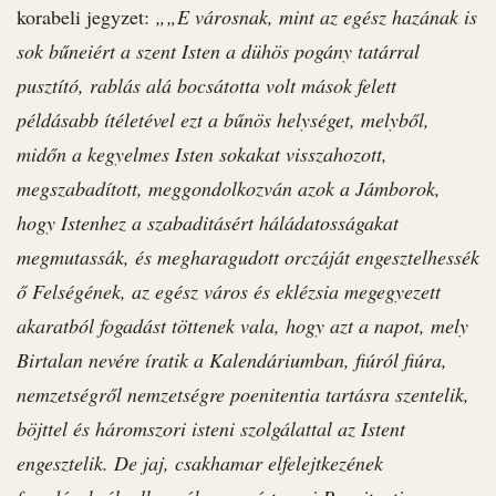
korabeli jegyzet:
„„E városnak, mint az egész hazának is
sok bűneiért a szent Isten a dühös pogány tatárral
pusztító, rablás alá bocsátotta volt mások felett
példásabb ítéletével ezt a bűnös helységet, melyből,
midőn a kegyelmes Isten sokakat visszahozott,
megszabadított, meggondolkozván azok a Jámborok,
hogy Istenhez a szabaditásért háládatosságakat
megmutassák, és megharagudott orczáját engesztelhessék
ő Felségének, az egész város és eklézsia megegyezett
akaratból fogadást töttenek vala, hogy azt a napot, mely
Birtalan nevére íratik a Kalendáriumban, fiúról fiúra,
nemzetségről nemzetségre poenitentia tartásra szentelik,
böjttel és háromszori isteni szolgálattal az Istent
engesztelik. De jaj, csakhamar elfelejtkezének