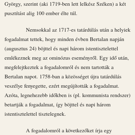
György, szerint (aki 1719-ben lett lelkész Széken) a két
pusztítást alig 100 ember élte túl.
Nemsokkal az 1717-es tatárdúlás után a helyiek
fogadalmat tettek, hogy minden évben Bertalan napján
(augusztus 24) böjttel és napi három istentisztelettel
emlékeznek meg az ominózus eseményről. Egy idő után,
megfelejtkeztek a fogadalomról és nem tartották a
Bertalan napot. 1758-ban a közösséget újra tatárdúlás
veszélye fenyegette, ezért megújították a fogadalmat.
Azóta, legnehezebb időkben is (pl. kommunista rendszer)
betartják a fogadalmat, így böjttel és napi három
istentisztelettel tisztelegnek.
A fogadalomról a következőket írja egy