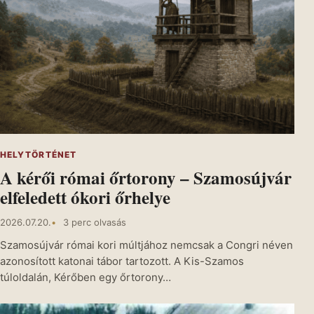
HELYTÖRTÉNET
A kérői római őrtorony – Szamosújvár
elfeledett ókori őrhelye
2026.07.20.
3 perc olvasás
Szamosújvár római kori múltjához nemcsak a Congri néven
azonosított katonai tábor tartozott. A Kis-Szamos
túloldalán, Kérőben egy őrtorony…