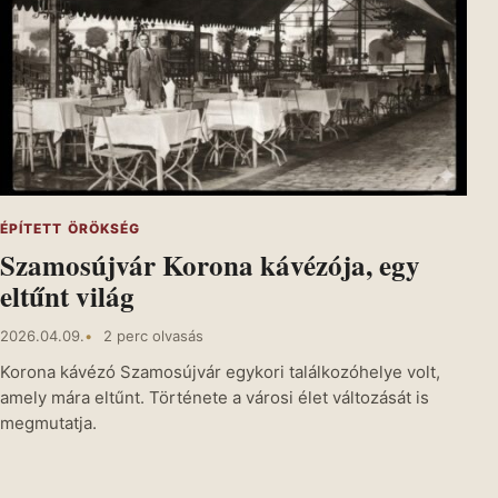
ÉPÍTETT ÖRÖKSÉG
Szamosújvár Korona kávézója, egy
eltűnt világ
2026.04.09.
2 perc olvasás
Korona kávézó Szamosújvár egykori találkozóhelye volt,
amely mára eltűnt. Története a városi élet változását is
megmutatja.