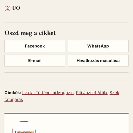
UO
[2]
Oszd meg a cikket
Facebook
WhatsApp
E-mail
Hivatkozás másolása
Címkék:
Iskolai Történelmi Magazin
,
Riti József Attila
,
Szék
,
tatárjárás