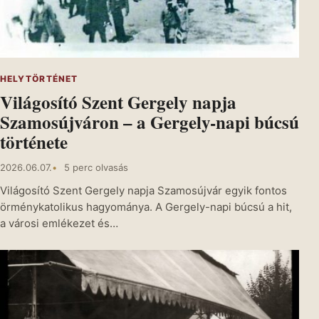
HELYTÖRTÉNET
Világosító Szent Gergely napja
Szamosújváron – a Gergely-napi búcsú
története
2026.06.07.
5 perc olvasás
Világosító Szent Gergely napja Szamosújvár egyik fontos
örménykatolikus hagyománya. A Gergely-napi búcsú a hit,
a városi emlékezet és…