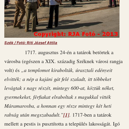
Szék / Fotó: Riti József Attila
1717. augusztus 24-én a tatárok betörtek a
városba (egészen a XIX. századig Széknek városi rangja
volt) és
„a templomot kirabolták, úrasztali edényeit
elvitték; a nép a kajáni gát felé szaladt, itt többeket
levágtak s nagy részét, mintegy 600-at, köztük nőket,
gyermekeket, férfiakat elraboltak s magukkal vitték
Máramarosba, a honnan egy része mintegy két heti
rabság után megszabadult.”
[1]
.
1717-ben a tatárok
mellett a pestis is pusztította a település lakosságát. Igó