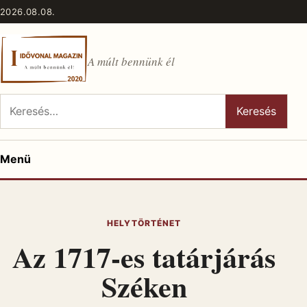
Ugrás a tartalomhoz
2026.08.08.
A múlt bennünk él
Keresés:
Keresés
Menü
HELYTÖRTÉNET
Az 1717-es tatárjárás
Széken