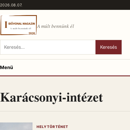
Ugrás a tartalomhoz
2026.08.07.
A múlt bennünk él
Keresés:
Keresés
Menü
Karácsonyi-intézet
HELYTÖRTÉNET