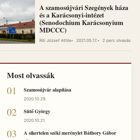
A szamosújvári Szegények háza
és a Karácsonyi-intézet
(Senodochium Karácsonyium
MDCCC)
Riti József Attila
2021.05.17.
2 perc olvasás
Most olvassák
Szamosújvár alapítása
2020.10.29.
Sütő György
2020.10.21.
A sikertelen széki merénylet Báthory Gábor