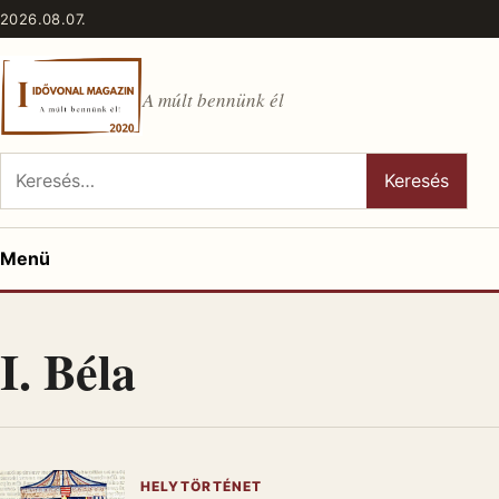
Ugrás a tartalomhoz
2026.08.07.
A múlt bennünk él
Keresés:
Keresés
Menü
I. Béla
HELYTÖRTÉNET