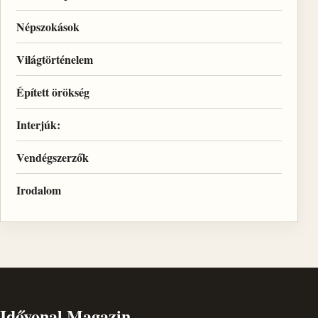
Népszokások
Világtörténelem
Épített örökség
Interjúk:
Vendégszerzők
Irodalom
Idővonal Magazin