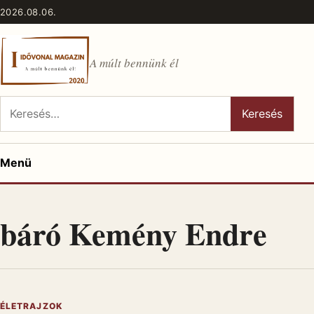
Ugrás a tartalomhoz
2026.08.06.
A múlt bennünk él
Keresés:
Keresés
Menü
báró Kemény Endre
ÉLETRAJZOK