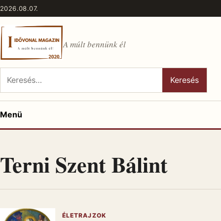
Ugrás a tartalomhoz
2026.08.07.
A múlt bennünk él
Keresés:
Keresés
Menü
Terni Szent Bálint
ÉLETRAJZOK