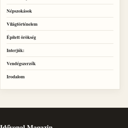
Népszokások
Világtörténelem
Épített örökség
Interjúk:
Vendégszerzők
Irodalom
Idővonal Magazin