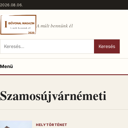
Ugrás a tartalomhoz
2026.08.06.
A múlt bennünk él
Keresés:
Keresés
Menü
Szamosújvárnémeti
HELYTÖRTÉNET