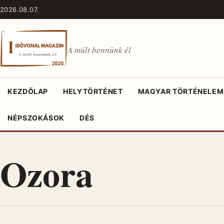
Ugrás a tartalomhoz
2026.08.07.
A múlt bennünk él
KEZDŐLAP
HELYTÖRTÉNET
MAGYAR TÖRTÉNELEM
NÉPSZOKÁSOK
DÉS
Ozora