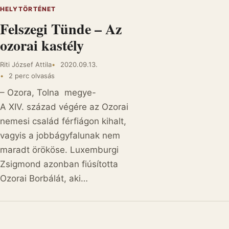
HELYTÖRTÉNET
Felszegi Tünde – Az
ozorai kastély
Riti József Attila
2020.09.13.
2 perc olvasás
– Ozora, Tolna megye-
A XIV. század végére az Ozorai
nemesi család férfiágon kihalt,
vagyis a jobbágyfalunak nem
maradt örököse. Luxemburgi
Zsigmond azonban fiúsította
Ozorai Borbálát, aki…