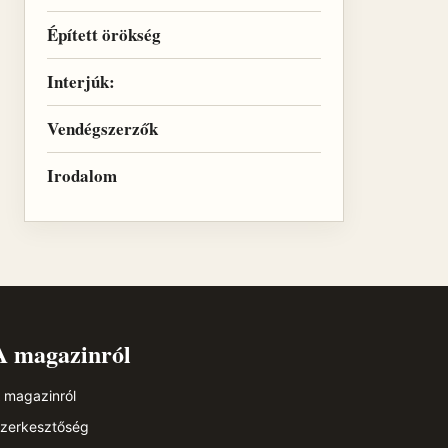
Épített örökség
Interjúk:
Vendégszerzők
Irodalom
A magazinról
 magazinról
zerkesztőség