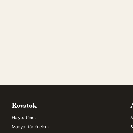
Rovatok
Helytörténet
A
Magyar történelem
S