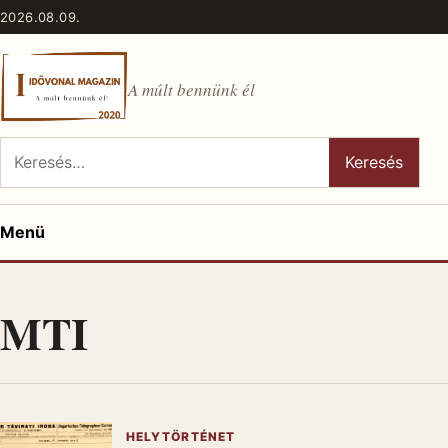
Ugrás a tartalomhoz
2026.08.09.
A múlt bennünk él
Keresés:
Keresés
Menü
MTI
HELYTÖRTÉNET