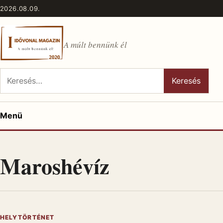
Ugrás a tartalomhoz
2026.08.09.
A múlt bennünk él
Keresés:
Keresés
Menü
Maroshévíz
HELYTÖRTÉNET