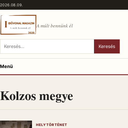
Ugrás a tartalomhoz
2026.08.09.
A múlt bennünk él
Keresés:
Keresés
Menü
Kolzos megye
HELYTÖRTÉNET