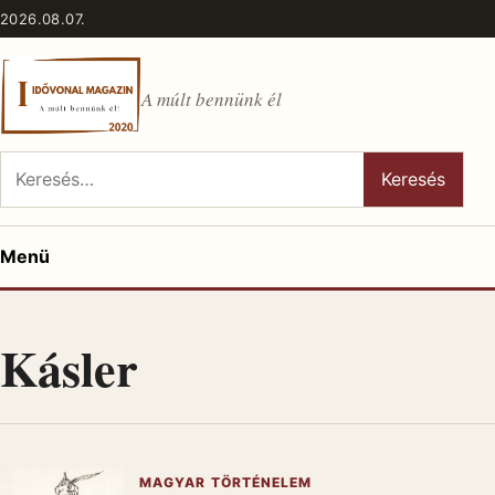
Ugrás a tartalomhoz
2026.08.07.
A múlt bennünk él
Keresés:
Keresés
Menü
Kásler
MAGYAR TÖRTÉNELEM