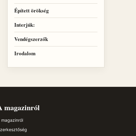
Épített örökség
Interjúk:
Vendégszerzők
Irodalom
A magazinról
 magazinról
zerkesztőség