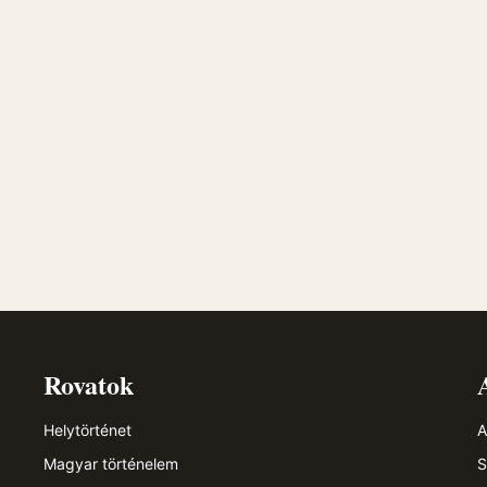
Rovatok
Helytörténet
A
Magyar történelem
S