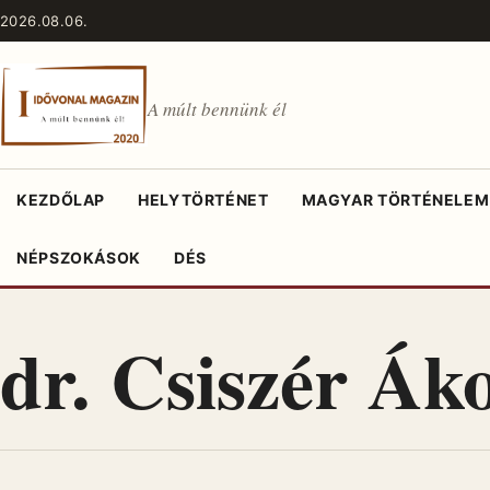
Ugrás a tartalomhoz
2026.08.06.
A múlt bennünk él
KEZDŐLAP
HELYTÖRTÉNET
MAGYAR TÖRTÉNELEM
NÉPSZOKÁSOK
DÉS
dr. Csiszér Ák