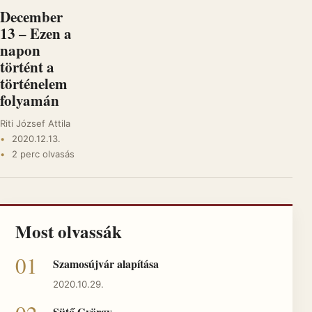
December
13 – Ezen a
napon
történt a
történelem
folyamán
Riti József Attila
2020.12.13.
2 perc olvasás
Most olvassák
Szamosújvár alapítása
2020.10.29.
Sütő György