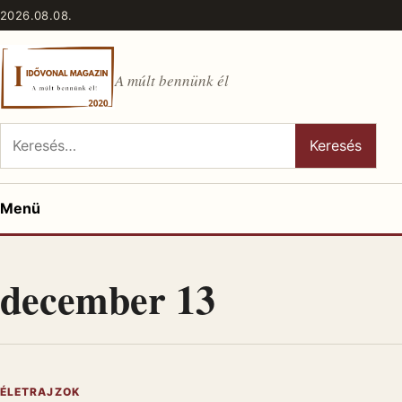
Ugrás a tartalomhoz
2026.08.08.
A múlt bennünk él
Keresés:
Keresés
Menü
december 13
ÉLETRAJZOK