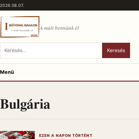
Ugrás a tartalomhoz
2026.08.07.
A múlt bennünk él
Keresés:
Keresés
Menü
Bulgária
EZEN A NAPON TÖRTÉNT