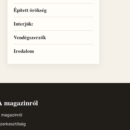
Épített örökség
Interjúk:
Vendégszerzők
Irodalom
A magazinról
 magazinról
zerkesztőség