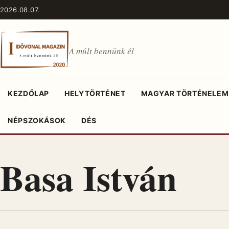
Ugrás a tartalomhoz
2026.08.07.
A múlt bennünk él
KEZDŐLAP
HELYTÖRTÉNET
MAGYAR TÖRTÉNELEM
NÉPSZOKÁSOK
DÉS
Basa István