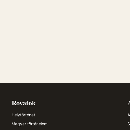
Rovatok
Helytörténet
A
Magyar történelem
S