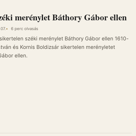
széki merénylet Báthory Gábor ellen
.07.
6 perc olvasás
A sikertelen széki merénylet Báthory Gábor ellen 1610-
tván és Kornis Boldizsár sikertelen merényletet
ábor ellen.