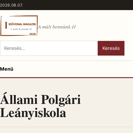
Ugrás a tartalomhoz
2026.08.07.
A múlt bennünk él
Keresés:
Keresés
Menü
Állami Polgári
Leányiskola